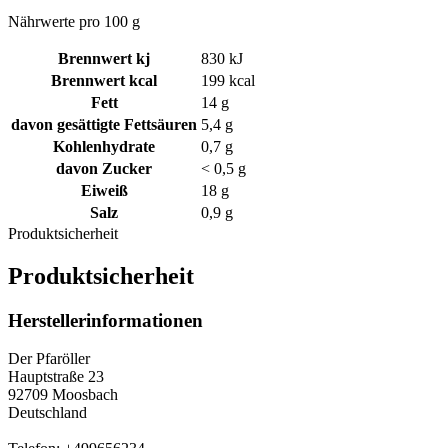
Nährwerte pro 100 g
Brennwert kj
830
kJ
Brennwert kcal
199
kcal
Fett
14
g
davon
gesättigte Fettsäuren
5,4
g
Kohlenhydrate
0,7
g
davon
Zucker
< 0,5
g
Eiweiß
18
g
Salz
0,9
g
Produktsicherheit
Produktsicherheit
Herstellerinformationen
Der Pfaröller
Hauptstraße 23
92709 Moosbach
Deutschland