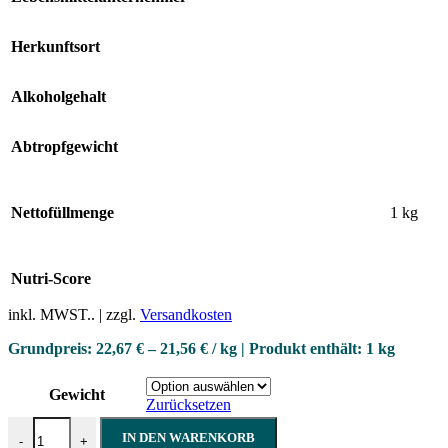
Herkunftsort
Alkoholgehalt
Abtropfgewicht
Nettofüllmenge
1 kg
Nutri-Score
inkl. MWST.. | zzgl.
Versandkosten
Grundpreis:
22,67
€
–
21,56
€
/
kg
| Produkt enthält:
1
kg
Gewicht
Zurücksetzen
Schweinerücken Steak, gewürzt Menge
IN DEN WARENKORB
-
+