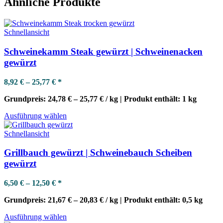
Ähnliche Produkte
Schnellansicht
Schweinekamm Steak gewürzt | Schweinenacken
gewürzt
8,92
€
–
25,77
€
*
Grundpreis:
24,78
€
–
25,77
€
/
kg
| Produkt enthält:
1
kg
Dieses
Ausführung wählen
Produkt
weist
Schnellansicht
mehrere
Varianten
Grillbauch gewürzt | Schweinebauch Scheiben
auf.
gewürzt
Die
Optionen
6,50
€
–
12,50
€
*
können
auf
Grundpreis:
21,67
€
–
20,83
€
/
kg
| Produkt enthält:
0,5
kg
der
Produktseite
Dieses
Ausführung wählen
gewählt