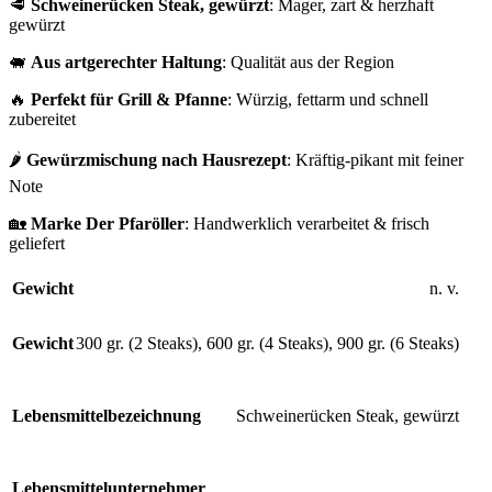
🥩
Schweinerücken Steak, gewürzt
: Mager, zart & herzhaft
gewürzt
🐖
Aus artgerechter Haltung
: Qualität aus der Region
🔥
Perfekt für Grill & Pfanne
: Würzig, fettarm und schnell
zubereitet
🌶️
Gewürzmischung nach Hausrezept
: Kräftig-pikant mit feiner
Note
🏡
Marke Der Pfaröller
: Handwerklich verarbeitet & frisch
geliefert
Gewicht
n. v.
Gewicht
300 gr. (2 Steaks)
,
600 gr. (4 Steaks)
,
900 gr. (6 Steaks)
Lebensmittelbezeichnung
Schweinerücken Steak, gewürzt
Lebensmittelunternehmer