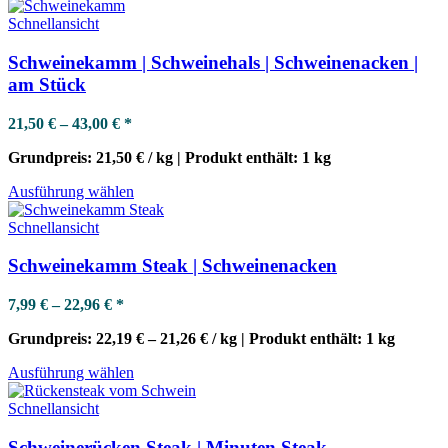
Produkt
werden
weist
Schnellansicht
mehrere
Varianten
Schweinekamm | Schweinehals | Schweinenacken |
auf.
am Stück
Die
Optionen
21,50
€
–
43,00
€
*
können
auf
Grundpreis:
21,50
€
/
kg
| Produkt enthält:
1
kg
der
Produktseite
Dieses
Ausführung wählen
gewählt
Produkt
werden
weist
Schnellansicht
mehrere
Varianten
Schweinekamm Steak | Schweinenacken
auf.
Die
7,99
€
–
22,96
€
*
Optionen
können
Grundpreis:
22,19
€
–
21,26
€
/
kg
| Produkt enthält:
1
kg
auf
der
Dieses
Ausführung wählen
Produktseite
Produkt
gewählt
weist
Schnellansicht
werden
mehrere
Varianten
Schweinerücken Steak | Minuten Steak