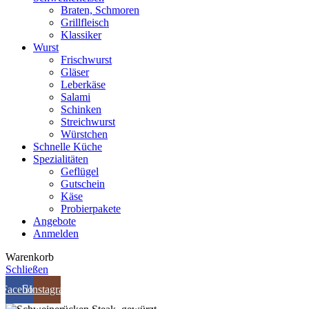
Braten, Schmoren
Grillfleisch
Klassiker
Wurst
Frischwurst
Gläser
Leberkäse
Salami
Schinken
Streichwurst
Würstchen
Schnelle Küche
Spezialitäten
Geflügel
Gutschein
Käse
Probierpakete
Angebote
Anmelden
Warenkorb
Schließen
Facebook
Instagram