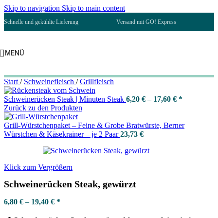
Skip to navigation
Skip to main content
Schnelle und gekühlte Lieferung
Versand mit GO! Express
MENÜ
Start
/
Schweinefleisch
/
Grillfleisch
Schweinerücken Steak | Minuten Steak
6,20
€
–
17,60
€
*
Zurück zu den Produkten
Grill-Würstchenpaket – Feine & Grobe Bratwürste, Berner
Würstchen & Käsekrainer – je 2 Paar
23,73
€
Klick zum Vergrößern
Schweinerücken Steak, gewürzt
6,80
€
–
19,40
€
*