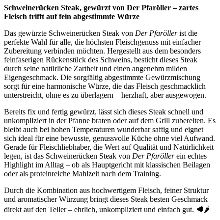
Schweinerücken Steak, gewürzt von Der Pfaröller – zartes
Fleisch trifft auf fein abgestimmte Würze
Das gewürzte Schweinerücken Steak von
Der Pfaröller
ist die
perfekte Wahl für alle, die höchsten Fleischgenuss mit einfacher
Zubereitung verbinden möchten. Hergestellt aus dem besonders
feinfaserigen Rückenstück des Schweins, besticht dieses Steak
durch seine natürliche Zartheit und einen angenehm milden
Eigengeschmack. Die sorgfältig abgestimmte Gewürzmischung
sorgt für eine harmonische Würze, die das Fleisch geschmacklich
unterstreicht, ohne es zu überlagern – herzhaft, aber ausgewogen.
Bereits fix und fertig gewürzt, lässt sich dieses Steak schnell und
unkompliziert in der Pfanne braten oder auf dem Grill zubereiten. Es
bleibt auch bei hohen Temperaturen wunderbar saftig und eignet
sich ideal für eine bewusste, genussvolle Küche ohne viel Aufwand.
Gerade für Fleischliebhaber, die Wert auf Qualität und Natürlichkeit
legen, ist das Schweinerücken Steak von
Der Pfaröller
ein echtes
Highlight im Alltag – ob als Hauptgericht mit klassischen Beilagen
oder als proteinreiche Mahlzeit nach dem Training.
Durch die Kombination aus hochwertigem Fleisch, feiner Struktur
und aromatischer Würzung bringt dieses Steak besten Geschmack
direkt auf den Teller – ehrlich, unkompliziert und einfach gut. 🥩🌶️