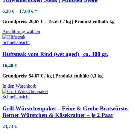
auf.
Die
6,20
€
–
17,60
€
*
Optionen
können
Grundpreis:
20,67
€
–
19,56
€
/
kg
| Produkt enthält:
kg
auf
der
Dieses
Ausführung wählen
Produktseite
Produkt
gewählt
weist
Schnellansicht
werden
mehrere
Varianten
Hüftsteak vom Rind (wet aged) | ca. 300 gr.
auf.
Die
16,40
€
Optionen
können
Grundpreis:
54,67
€
/
kg
| Produkt enthält:
0,3
kg
auf
der
In den Warenkorb
Produktseite
gewählt
Schnellansicht
werden
Grill-Würstchenpaket – Feine & Grobe Bratwürste,
Berner Würstchen & Käsekrainer – je 2 Paar
23,73
€