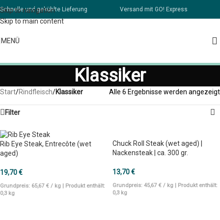
Schnelle und gekühlte Lieferung
Versand mit GO! Express
Skip to navigation
Skip to main content
MENÜ
Klassiker
Start
/
Rindfleisch
/
Klassiker
Alle 6 Ergebnisse werden angezeigt
Filter
Chuck Roll Steak (wet aged) |
Rib Eye Steak, Entrecôte (wet
Nackensteak | ca. 300 gr.
aged)
13,70
€
19,70
€
Grundpreis:
45,67
€
/
kg
| Produkt enthält:
Grundpreis:
65,67
€
/
kg
| Produkt enthält:
0,3
kg
0,3
kg
IN DEN WARENKORB
IN DEN WARENKORB