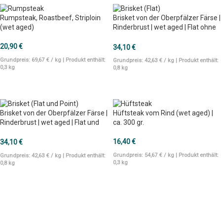
Rumpsteak, Roastbeef, Striploin
Brisket von der Oberpfälzer Färse |
(wet aged)
Rinderbrust | wet aged | Flat ohne
Point | 800 gr.
20,90
€
34,10
€
Grundpreis:
69,67
€
/
kg
| Produkt enthält:
Grundpreis:
42,63
€
/
kg
| Produkt enthält:
0,3
kg
0,8
kg
IN DEN WARENKORB
IN DEN WARENKORB
Brisket von der Oberpfälzer Färse |
Hüftsteak vom Rind (wet aged) |
Rinderbrust | wet aged | Flat und
ca. 300 gr.
Point | 800 gr.
16,40
€
34,10
€
Grundpreis:
54,67
€
/
kg
| Produkt enthält:
Grundpreis:
42,63
€
/
kg
| Produkt enthält:
0,3
kg
0,8
kg
IN DEN WARENKORB
IN DEN WARENKORB