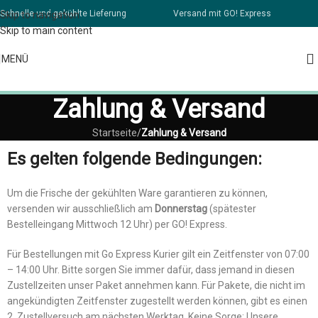
Schnelle und gekühlte Lieferung
Versand mit GO! Express
Skip to navigation
Skip to main content
MENÜ
Zahlung & Versand
Startseite
/
Zahlung & Versand
Es gelten folgende Bedingungen:
Um die Frische der gekühlten Ware garantieren zu können,
versenden wir ausschließlich am
Donnerstag
(spätester
Bestelleingang Mittwoch 12 Uhr) per GO! Express.
Für Bestellungen mit Go Express Kurier gilt ein Zeitfenster von 07:00
– 14:00 Uhr. Bitte sorgen Sie immer dafür, dass jemand in diesen
Zustellzeiten unser Paket annehmen kann. Für Pakete, die nicht im
angekündigten Zeitfenster zugestellt werden können, gibt es einen
2. Zustellversuch am nächsten Werktag. Keine Sorge: Unsere