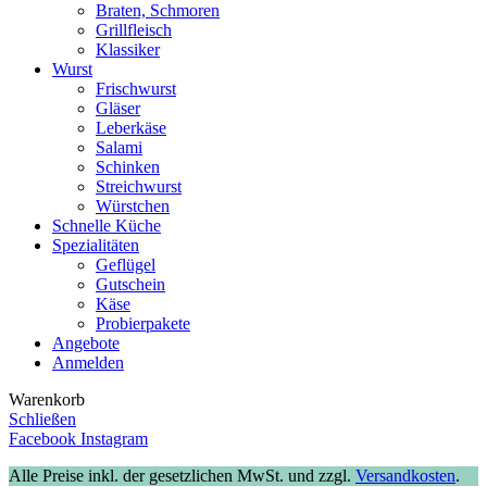
Braten, Schmoren
Grillfleisch
Klassiker
Wurst
Frischwurst
Gläser
Leberkäse
Salami
Schinken
Streichwurst
Würstchen
Schnelle Küche
Spezialitäten
Geflügel
Gutschein
Käse
Probierpakete
Angebote
Anmelden
Warenkorb
Schließen
Facebook
Instagram
Alle Preise inkl. der gesetzlichen MwSt. und zzgl.
Versandkosten
.