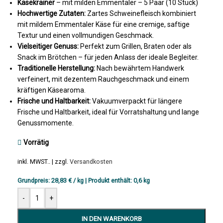
Käsekrainer
– mit milden Emmentaler – 5 Paar (10 Stück)
Hochwertige Zutaten:
Zartes Schweinefleisch kombiniert
mit mildem Emmentaler Käse für eine cremige, saftige
Textur und einen vollmundigen Geschmack.
Vielseitiger Genuss:
Perfekt zum Grillen, Braten oder als
Snack im Brötchen – für jeden Anlass der ideale Begleiter.
Traditionelle Herstellung:
Nach bewährtem Handwerk
verfeinert, mit dezentem Rauchgeschmack und einem
kräftigen Käsearoma.
Frische und Haltbarkeit:
Vakuumverpackt für längere
Frische und Haltbarkeit, ideal für Vorratshaltung und lange
Genussmomente.
Vorrätig
inkl. MWST.. | zzgl.
Versandkosten
Grundpreis:
28,83
€
/
kg
| Produkt enthält:
0,6
kg
-
+
IN DEN WARENKORB