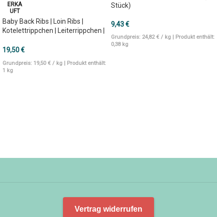
ERKA
Stück)
UFT
Baby Back Ribs | Loin Ribs |
9,43
€
Kotelettrippchen | Leiterrippchen |
Grundpreis:
24,82
€
/
kg
| Produkt enthält:
2 Stück
0,38
kg
19,50
€
IN DEN WARENKORB
Grundpreis:
19,50
€
/
kg
| Produkt enthält:
1
kg
WEITERLESEN
Vertrag widerrufen