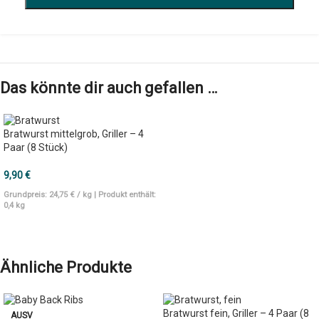
Das könnte dir auch gefallen …
Bratwurst mittelgrob, Griller – 4
Paar (8 Stück)
9,90
€
Grundpreis:
24,75
€
/
kg
| Produkt enthält:
0,4
kg
IN DEN WARENKORB
Ähnliche Produkte
Bratwurst fein, Griller – 4 Paar (8
AUSV