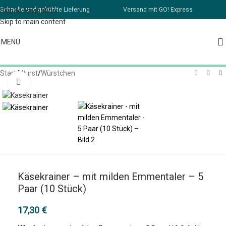
Schnelle und gekühlte Lieferung
Versand mit GO! Express
Skip to navigation
Skip to main content
MENÜ
Start
/
Wurst
/
Würstchen
Klick zum Vergrößern
Käsekrainer – mit milden Emmentaler – 5
Paar (10 Stück)
17,30
€