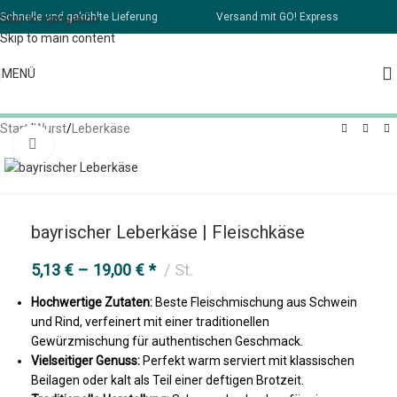
Schnelle und gekühlte Lieferung
Versand mit GO! Express
Skip to navigation
Skip to main content
MENÜ
Start
/
Wurst
/
Leberkäse
Klick zum Vergrößern
bayrischer Leberkäse | Fleischkäse
5,13
€
–
19,00
€
*
St.
Hochwertige Zutaten:
Beste Fleischmischung aus Schwein
und Rind, verfeinert mit einer traditionellen
Gewürzmischung für authentischen Geschmack.
Vielseitiger Genuss:
Perfekt warm serviert mit klassischen
Beilagen oder kalt als Teil einer deftigen Brotzeit.