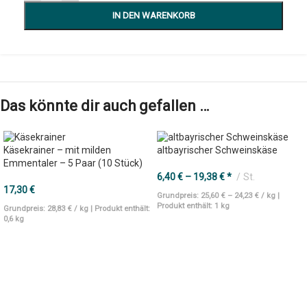
IN DEN WARENKORB
Das könnte dir auch gefallen …
Käsekrainer – mit milden
altbayrischer Schweinskäse
Emmentaler – 5 Paar (10 Stück)
6,40
€
–
19,38
€
*
St.
17,30
€
Grundpreis:
25,60
€
–
24,23
€
/
kg
|
Produkt enthält:
1
kg
Grundpreis:
28,83
€
/
kg
| Produkt enthält:
0,6
kg
AUSFÜHRUNG WÄHLEN
IN DEN WARENKORB