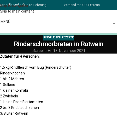
Schnelle und gekühlte Lieferung
Versand mit GO! Express
Skip to navigation
Skip to main content
MENÜ
RINDFLEISCH REZEPTE
Rinderschmorbraten in Rotwein
pfaroeller
An 13. November 2021
Zutaten für 4 Personen:
1,5 kg Rindfleisch vom Bug (Rinderschulter)
Rinderknochen
1 bis 2 Möhren
1 Sellerie
1 kleiner Kohlrabi
2 Zwiebeln
1 kleine Dose Eiertomaten
2 bis 3 Knoblauchzehen
3/8 Liter Rotwein