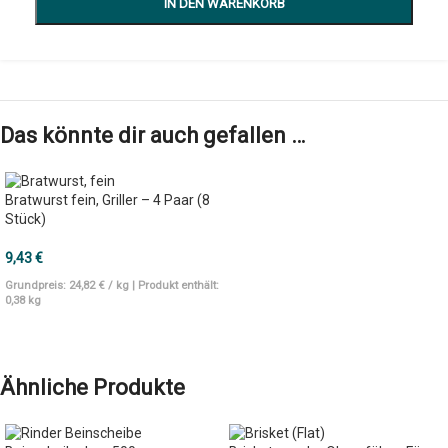
IN DEN WARENKORB
Das könnte dir auch gefallen …
Bratwurst fein, Griller – 4 Paar (8
Stück)
9,43
€
Grundpreis:
24,82
€
/
kg
| Produkt enthält:
0,38
kg
IN DEN WARENKORB
Ähnliche Produkte