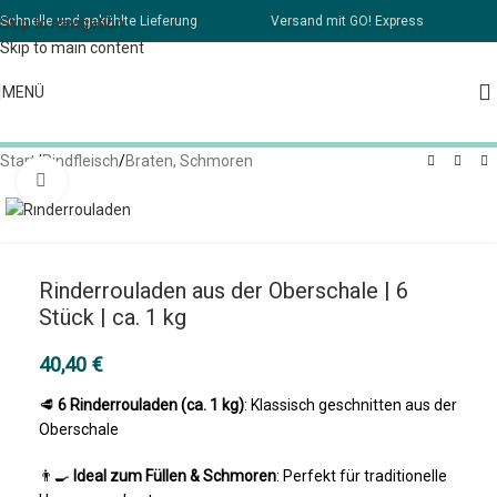
Schnelle und gekühlte Lieferung
Versand mit GO! Express
Skip to navigation
Skip to main content
MENÜ
Start
/
Rindfleisch
/
Braten, Schmoren
Klick zum Vergrößern
Rinderrouladen aus der Oberschale | 6
Stück | ca. 1 kg
40,40
€
🥩
6 Rinderrouladen (ca. 1 kg)
: Klassisch geschnitten aus der
Oberschale
👨‍🍳
Ideal zum Füllen & Schmoren
: Perfekt für traditionelle