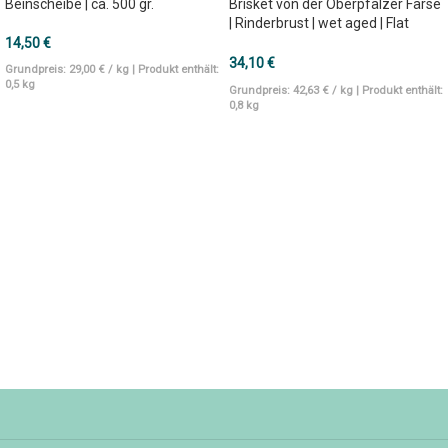
Beinscheibe | ca. 500 gr.
Brisket von der Oberpfälzer Färse
| Rinderbrust | wet aged | Flat
ohne Point | 800 gr.
14,50
€
34,10
€
Grundpreis:
29,00
€
/
kg
| Produkt enthält:
0,5
kg
Grundpreis:
42,63
€
/
kg
| Produkt enthält:
0,8
kg
IN DEN WARENKORB
IN DEN WARENKORB