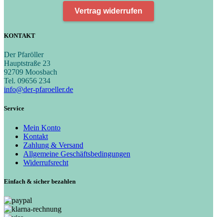
Vertrag widerrufen
KONTAKT
Der Pfaröller
Hauptstraße 23
92709 Moosbach
Tel. 09656 234
info@der-pfaroeller.de
Service
Mein Konto
Kontakt
Zahlung & Versand
Allgemeine Geschäftsbedingungen
Widerrufsrecht
Einfach & sicher bezahlen