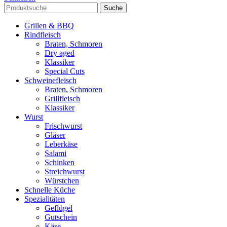
Suche
Grillen & BBQ
Rindfleisch
Braten, Schmoren
Dry aged
Klassiker
Special Cuts
Schweinefleisch
Braten, Schmoren
Grillfleisch
Klassiker
Wurst
Frischwurst
Gläser
Leberkäse
Salami
Schinken
Streichwurst
Würstchen
Schnelle Küche
Spezialitäten
Geflügel
Gutschein
Käse