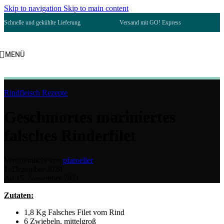
Skip to navigation
Skip to main content
Schnelle und gekühlte Lieferung
Versand mit GO! Express
MENÜ
Rindfleisch Rezepte
Geschmortes mariniertes
falsches Rinderfilet
Veröffentlicht von
pfaroeller
1. Dezember 2024
An 15. November 2021
Zutaten:
1,8 Kg Falsches Filet vom Rind
6 Zwiebeln, mittelgroß