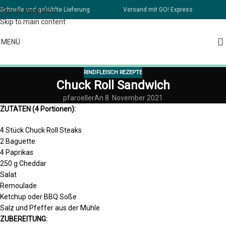
Schnelle und gekühlte Lieferung
Versand mit GO! Express
Skip to navigation
Skip to main content
MENÜ
RINDFLEISCH REZEPTE
Chuck Roll Sandwich
pfaroeller
An 8. November 2021
ZUTATEN (4 Portionen):
4 Stück Chuck Roll Steaks
2 Baguette
4 Paprikas
250 g Cheddar
Salat
Remoulade
Ketchup oder BBQ Soße
Salz und Pfeffer aus der Mühle
ZUBEREITUNG: