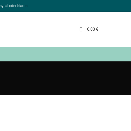
aypal oder Klarna
0,00
€