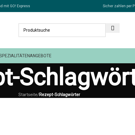
d mit GO! Express
Sicher zahlen per P
SPEZIALITÄTEN
ANGEBOTE
t-Schlagwört
Startseite
/
Rezept-Schlagwörter