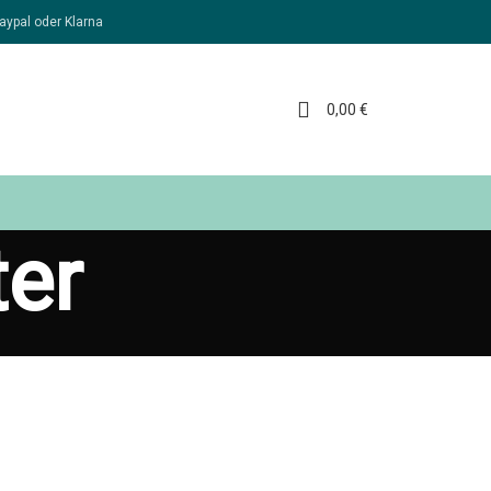
aypal oder Klarna
0,00
€
er