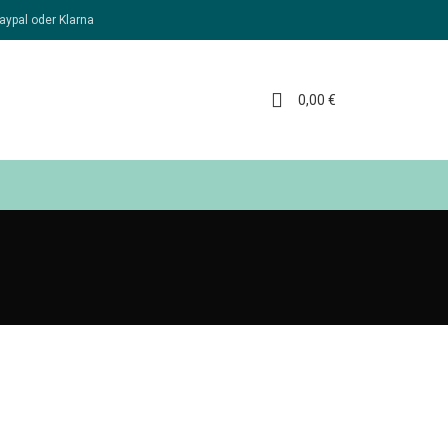
aypal oder Klarna
0,00
€