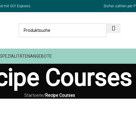
d mit GO! Express
Sicher zahlen per P
SPEZIALITÄTEN
ANGEBOTE
cipe Courses
Startseite
/
Recipe Courses